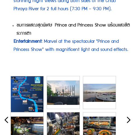
stunning night views along both sides of the Chao
Phraya River for 2 full hours (7:30 PM – 9:30 PM).
ชมการแสดงสุดพิเศษ Prince and Princess Show พร้อมแสงสีต
ระการตา
Entertainment
: Marvel at the spectacular "Prince and
Princess Show" with magnificent light and sound effects.