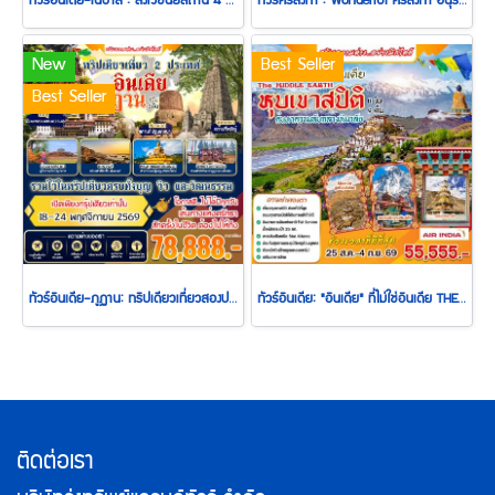
ทัวร์อินเดีย-เนปาล : สังเวชนียสถาน 4 ตำบล 8 วัน 7 คืน (TG)
ทัวร์ศรีลังกา : Wonderful ศรีลังกา อนุราธปุระ 6 วัน 4 คืน (UL)
New
Best Seller
Best Seller
ทัวร์อินเดีย-ภูฏาน: ทริปเดียวเที่ยวสองประเทศ...เส้นทางแห่งศรัทธา 7 วัน 6 คืน (B3)
ทัวร์อินเดีย: "อินเดีย" ที่ไม่ใช่อินเดีย THE MIDDLE EARTH หุบเขาสปิติ ค้นหาความลับกลางหิมาลัย 11 วัน 9 คืน (AI)
ติดต่อเรา