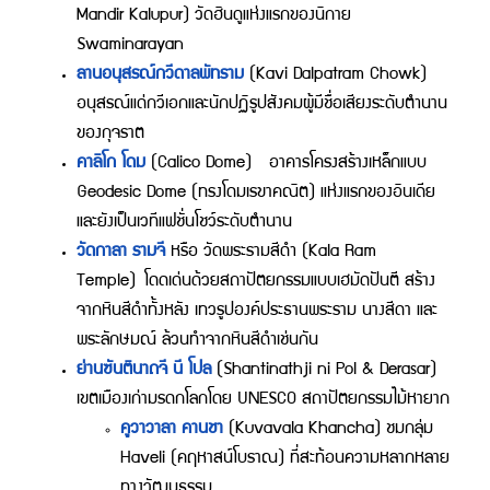
Mandir Kalupur) วัดฮินดูแห่งแรกของนิกาย
Swaminarayan
ลานอนุสรณ์กวีดาลพัทราม
(Kavi Dalpatram Chowk)
อนุสรณ์แด่กวีเอกและนักปฏิรูปสังคมผู้มีชื่อเสียงระดับตำนาน
ของกุจราต
คาลิโก โดม
(Calico Dome) อาคารโครงสร้างเหล็กแบบ
Geodesic Dome (ทรงโดมเรขาคณิต) แห่งแรกของอินเดีย
และยังเป็นเวทีแฟชั่นโชว์ระดับตำนาน
วัดกาลา รามจี
หรือ วัดพระรามสีดำ (Kala Ram
Temple) โดดเด่นด้วยสถาปัตยกรรมแบบเฮมัดปันตี สร้าง
จากหินสีดำทั้งหลัง เทวรูปองค์ประธานพระราม นางสีดา และ
พระลักษมณ์ ล้วนทำจากหินสีดำเช่นกัน
ย่านซันตินาถจี นี โปล
(Shantinathji ni Pol & Derasar)
เขตเมืองเก่ามรดกโลกโดย UNESCO สถาปัตยกรรมไม้หายาก
คูวาวาลา คานชา
(Kuvavala Khancha) ชมกลุ่ม
Haveli (คฤหาสน์โบราณ) ที่สะท้อนความหลากหลาย
ทางวัฒนธรรม