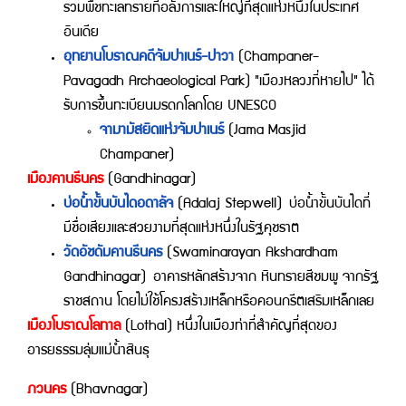
รวมพืชทะเลทรายที่อลังการและใหญ่ที่สุดแห่งหนึ่งในประเทศ
อินเดีย
อุทยานโบราณคดีจัมปาเนร์-ปาวา
(Champaner-
Pavagadh Archaeological Park) "เมืองหลวงที่หายไป" ได้
รับการขึ้นทะเบียนมรดกโลกโดย UNESCO
จามามัสยิดแห่งจัมปาเนร์
(Jama Masjid
Champaner)
เมืองคานธีนคร
(Gandhinagar)
บ่อน้ำขั้นบันไดอดาลัจ
(Adalaj Stepwell) บ่อน้ำขั้นบันไดที่
มีชื่อเสียงและสวยงามที่สุดแห่งหนึ่งในรัฐคุชราต
วัดอัชดัมคานธีนคร
(Swaminarayan Akshardham
Gandhinagar) อาคารหลักสร้างจาก หินทรายสีชมพู จากรัฐ
ราชสถาน โดยไม่ใช้โครงสร้างเหล็กหรือคอนกรีตเสริมเหล็กเลย
เมืองโบราณโลทาล
(Lothal) หนึ่งในเมืองท่าที่สำคัญที่สุดของ
อารยธรรมลุ่มแม่น้ำสินธุ
ภวนคร
(Bhavnagar)