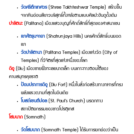
วัดศรีตักเทศวร
(Shree Takhteshwar Temple) สร้างขึ้น
จากหินอ่อนสีขาวบริสุทธิ์ทั้งหลังตามแบบศิลปะฮินดูดั้งเดิม
ปาลิตนะ
(Palitana) เมืองแสวงบุญที่ศักดิ์สิทธิ์ที่สุดของศาสนาเชน
เขาศัตรุนจายา
(Shatrunjaya Hills) นครศักดิ์สิทธิ์บนยอด
เขา
วัดปาลิตานา
(Palitana Temples) เมืองแห่งวัด (City of
Temples) ที่วิจิตรที่สุดแห่งหนึ่งของโลก
ดิอู
(Diu) เมืองชายฝั่งทะเลขนาดเล็ก บนเกาะทางตอนใต้ของ
คาบสมุทรคุชราต
ป้อมปราการดิอู
(Diu Fort) หนึ่งในสิ่งก่อสร้างทางทหารที่ทรง
พลังและงดงามที่สุดในอินเดีย
โบสถ์เซนต์ปอล
(St. Paul’s Church) มรดกทาง
สถาปัตยกรรมของชาวโปรตุเกส
โสมนาถ
(Somnath)
วัดโสมนาถ
(Somnath Temple) ได้รับการยกย่องว่าเป็น