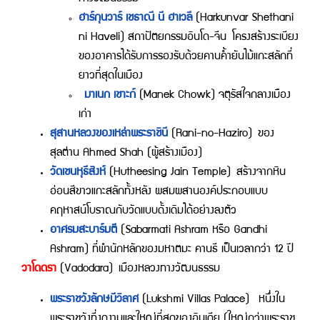
ฮาร์กุนวาร์ เชธาณี นี ฮาเวลี
(Harkunvar Shethani
ni Haveli) สถาปัตยกรรมอินโด-จีน โครงสร้างระเบียง
ของอาคารได้รับการรองรับด้วยคานค้ำยันไม้แกะสลักที่
ยาวที่สุดในเมือง
มาเนก เชาะก์
(Manek Chowk) จตุรัสใจกลางเมือง
เก่า
สุสานหลวงของเหล่าพระราชินี
(Rani-no-Haziro) ของ
สุลต่าน Ahmed Shah (ผู้สร้างเมือง)
วัดเชนหุธีสิงห์
(Hutheesing Jain Temple) สร้างจากหิน
อ่อนสีขาวแกะสลักทั้งหลัง ผสมผสานองค์ประกอบแบบ
คฤหาสน์โบราณกับวัดแบบดั้งเดิมได้อย่างลงตัว
อาศรมสะบาร์มตี
(Sabarmati Ashram หรือ Gandhi
Ashram) ที่พำนักหลักของมหาตมะ คานธี เป็นเวลากว่า 12 ปี
วาโดดรา
(Vadodara) เมืองหลวงทางวัฒนธรรม
พระราชวังลักษมีวิลาศ
(Lukshmi Villas Palace)
หนึ่งใน
พระราชวังที่งดงามและใหญ่ที่สุดของอินเดีย (ใหญ่กว่าพระราช