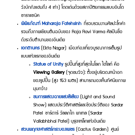
วังบักกิงแฮมถึง 4 เท่า) โดดเด่นด้วยสถาปัตยกรรมแบบอินโด
ซาราแซนิค
พิพิธภัณฑ์ Maharaja Fatehsinh
ที่รวบรวมงานศิลปะล้ำค่า
รวมถึงภาพเขียนต้นฉบับของ Raja Ravi Varma ศิลปินชื่อ
ดังระดับตำนานของอินเดีย
เอกตานคร
(Ekta Nagar) เมืองท่องเที่ยวบูรณาการเต็มรูป
แบบแห่งแรกของอินเดีย
Statue of Unity
รูปปั้นที่สูงที่สุดในโลก ไฮไลท์ คือ
Viewing Gallery
(จุดชมวิว): ตั้งอยู่บริเวณหน้าอก
ของรูปปั้น (สูง 153 เมตร) สามารถมองเห็นทัศนียภาพ
มุมกว้าง
ชมการแสดงฉายแสงสีเสียง
(Light and Sound
Show) แสดงประวัติศาสตร์และชีวประวัติของ Sardar
Patel ซาร์ดาร์ วัลลภไภ พาเทล (Sardar
Vallabhbhai Patel) บุรุษเหล็กแห่งอินเดีย
สวนพฤกษศาสตร์กระบองเพชร
(Cactus Garden) ศูนย์