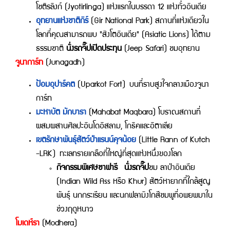
โชติรลิงก์ (Jyotirlinga) แห่งแรกในบรรดา 12 แห่งทั่วอินเดีย
อุทยานแห่งชาติกิร์
(Gir National Park) สถานที่แห่งเดียวใน
โลกที่คุณสามารถพบ "สิงโตอินเดีย" (Asiatic Lions) ได้ตาม
ธรรมชาติ
นั่งรถจี๊ปเปิดประทุน
(Jeep Safari) ชมอุทยาน
จูนาการ์ท
(Junagadh)
ป้อมอุปาร์คต
(Uparkot Fort) บนที่ราบสูงใจกลางเมืองจูนา
การ์ท
มะหาบัต มักบารา
(Mahabat Maqbara) โบราณสถานที่
ผสมผสานศิลปะอินโดอิสลาม, โกธิคและอิตาเลีย
เขตรักษาพันธุ์สัตว์ป่าแรนน์คุจน้อย
(Little Rann of Kutch
-LRK) ทะเลทรายเกลือที่ใหญ่ที่สุดแห่งหนึ่งของโลก
กิจกรรมพิเศษซาฟารี
นั่งรถจี๊ป
ชม ลาป่าอินเดีย
(Indian Wild Ass หรือ Khur) สัตว์หายากที่ใกล้สูญ
พันธุ์ นกกระเรียน และนกฟลามิงโกสีชมพูที่อพยพมาใน
ช่วงฤดูหนาว
โมเดห์รา
(Modhera)