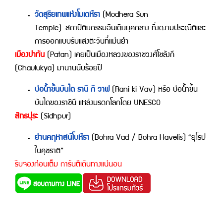
วัดสุริยเทพแห่งโมเดห์รา
(Modhera Sun
Temple) สถาปัตยกรรมอินเดียยุคกลาง ที่งดงามประณีตและ
การออกแบบรับแสงตะวันที่แม่นยำ
เมืองปาทัน
(Patan) เคยเป็นเมืองหลวงของราชวงศ์โชลังกี
(Chaulukya) มานานนับร้อยปี
บ่อน้ำขั้นบันได รานี กี วาฟ
(Rani ki Vav) หรือ บ่อน้ำขั้น
บันไดของราชินี แหล่งมรดกโลกโดย UNESCO
สิทธปุระ
(Sidhpur)
ย่านคฤหาสน์โบห์รา
(Bohra Vad / Bohra Havelis) “ยุโรป
ในคุชราต”
รีบจองก่อนเต็ม การันตีเดินทางแน่นอน