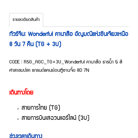
รายละเอียดสินค้า
ทัวร์จีน: Wonderful คานาสือ อัญมณีแห่งซินเจียงเหนือ
8 วัน 7 คืน (TG + 3U)
CODE : RSG_AGC_TG+3U_Wonderful คานาสือ ธารน้ำ 5 สี
ศาลาชมปลา แกรนด์แคนย่อนตู่ซานจื่อ 8D 7N
เดินทางโดย
สายการไทย (TG)
สายการบินเสฉวนแอร์ไลน์ (3U)
ช่วงเวลาเดินทาง