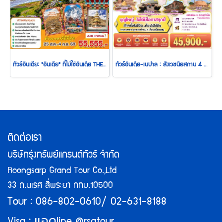
ทัวร์อินเดีย: "อินเดีย" ที่ไม่ใช่อินเดีย THE MIDDLE EARTH หุบเขาสปิติ ค้นหาความลับกลางหิมาลัย 11 วัน 9 คืน (AI)
ทัวร์อินเดีย-เนปาล : สังเวชนียสถาน 4 ตำบล 8 วัน 7 คืน (TG)
ติดต่อเรา
บริษัทรุ่งทรัพย์แกรนด์ทัวร์ จำกัด
Roongsarp Grand Tour Co.,Ltd
33 ถ.นเรศ สี่พระยา กทม.10500
Tour : 086-802-0610/ 02-631-8188
แอด