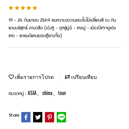
19 - 26 กันยายน 2569 ชมความงดงามของใบไม้เปลี่ยนสี ณ ดิน
แดนบริสุทธิ์ คานาสือ (เฉิงตู - อุหลู่มู่ฉี - เหอมู่ - เมืองปีศาจอูเอ่อ
เหอ - แกรนด์แคนยอนตู๋ซานจื่อ)
เพิ่มรายการโปรด
เปรียบเทียบ
ASIA
china
tour
หมวดหมู่ :
,
,
Share