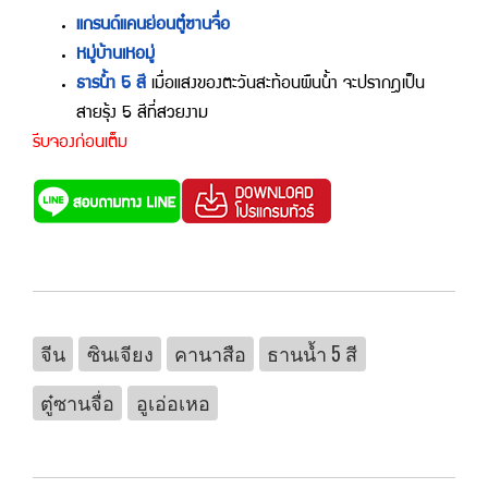
แกรนด์แคนย่อนตู๋ซานจื่อ
หมู่่บ้านเหอมู่
ธารน้ำ 5 สี
เมื่อแสงของตะวันสะท้อนผืนน้ำ จะปรากฎเป็น
สายรุ้ง 5 สีที่สวยงาม
รีบจองก่อนเต็ม
จีน
ซินเจียง
คานาสือ
ธานน้ำ 5 สี
ตู๋ซานจื่อ
อูเอ่อเหอ