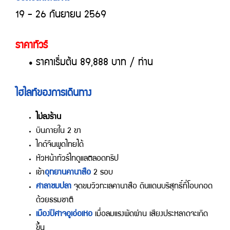
19 - 26 กันยายน 2569
ราคาทัวร์
• ราคาเริ่มต้น 89,888 บาท / ท่าน
ไฮไลท์ของการเดินทาง
ไม่ลงร้าน
บินภายใน 2 ขา
ไกด์จีนพูดไทยได้
หัวหน้าทัวร์ไทดูแลตลอดทริป
เข้า
อุทยานคานาสือ
2 รอบ
ศาลาชมปลา
จุดขมวิวทะเลคานาสือ ดินแดนบริสุทธิ์ที่โอบกอด
ด้วยธรมชาติ
เมืองปีศาจอูเอ่อเหอ
เมื่อลมแรงพัดผ่าน เสียงประหลาดจะเกิด
ขึ้น