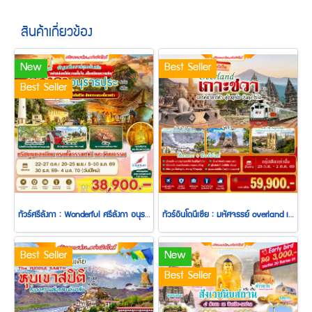
สินค้าเกี่ยวข้อง
New
Best Seller
Best Seller
ทัวร์ศรีลังกา : Wonderful ศรีลังกา อนุราธปุระ 6 วัน 4 คืน (UL)
ทัวร์อินโดนีเซีย : มหัศจรรย์ overland เกาะชวา (TG)
Best Seller
New
Best Seller