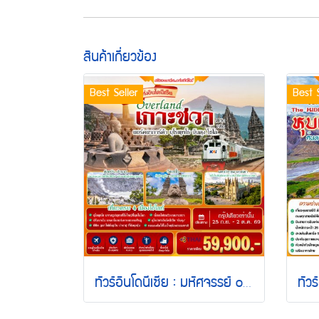
สินค้าเกี่ยวข้อง
Best Seller
Best S
ทัวร์อินโดนีเซีย : มหัศจรรย์ overland เกาะชวา (TG)