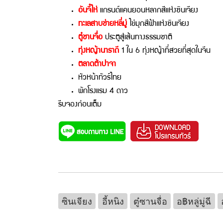
อันจี๋ไห่
แกรนด์แคนยอนหลากสีแห่งซินเจียง
ทะเลสาบช่ายหลี่มู่
ไข่มุกสีฟ้าแห่งซินเจียง
ตู๋ชานจื่อ
ประตูสู่เส้นทางธรรมชาติ
ทุ่งหญ้านาราถี
1 ใน 6 ทุ่งหญ้าที่สวยที่สุดในจีน
ตลาดต้าปาจา
หัวหน้าทัวร์ไทย
พักโรงแรม 4 ดาว
รีบจองก่อนเต็ม
ซินเจียง
อี้หนิง
ตู๋ซานจื่อ
อ฿หลู่มู่ฉี