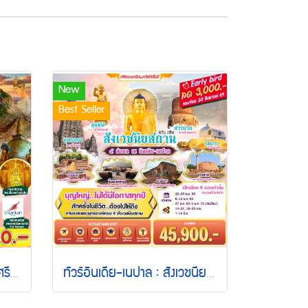
New
Best Seller
ทัวร์ศรีลังกา : Wonderful ศรีลังกา อนุราธปุระ 6 วัน 4 คืน (UL)
ทัวร์อินเดีย-เนปาล : สังเวชนียสถาน 4 ตำบล 8 วัน 7 คืน (TG)