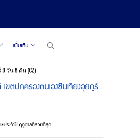
เพิ่มเติม
 9 วัน 8 คืน (CZ)
่มู่ฉี เขตปกครองตนเองซินเจียงอุยกูร์
เศษประจำปี ฤดูกาลที่สวยที่สุด