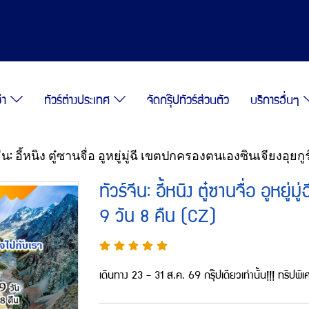
ซ่า
ทัวร์ต่างประเทศ
จัดกรุ๊ปทัวร์ส่วนตัว
บริการอื่นๆ
จีน: อี้หนิง ตู๋ซานจื่อ อูหยู่มู่ฉี เขตปกครองตนเองซินเจียงอุยกูร์
ทัวร์จีน: อี้หนิง ตู๋ซานจื่อ อูหยู
9 วัน 8 คืน (CZ)
เดินทาง 23 - 31 ส.ค. 69 กรุ๊ปเดียวเท่านั้น!!! ทริปพิ