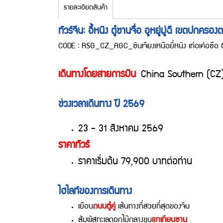
รายละเอียดสินค้า
ทัวร์จีน: อี้หนิง ตู๋ซานจื่อ อูหยู่มู่ฉี เขตปกคร
CODE : RSG_CZ_AGC_ซินเจียงเหนือยี่หนิง เท่อเค่อซือ ต
เดินทางโดยสายการบิน
China Southern (CZ
ช่วงเวลาเดินทาง ปี 2569
23 - 31 สิงหาคม 2569
ราคาทัวร์
ราคาเริ่มต้น 79,900 บาทต่อท่าน
ไฮไลท์ของการเดินทาง
เยือน
ถนนตู๋คู่
เส้นทางที่สวยที่สุดของจีน
สัมผัสทะเลดอกไม้กลางขุน
เขาเทียนซาน