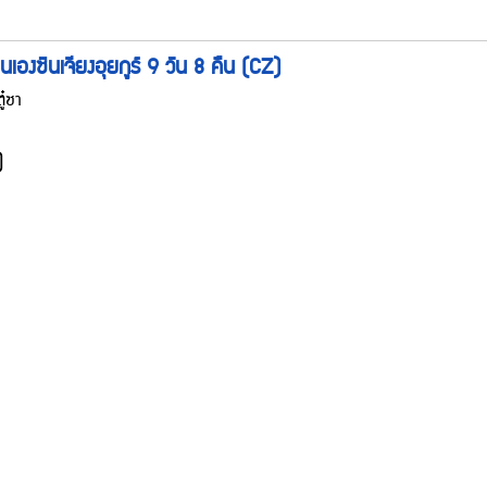
องตนเองซินเจียงอุยกูร์ 9 วัน 8 คืน (CZ)
ู๋ซา
)