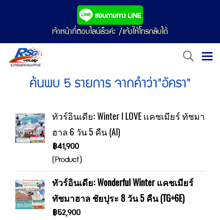
เจ้าหน้าที่ตอบไลน์เร็วค่ะ /แจ้งให้โทรกลับได้
ค้นพบ 5 รายการ จากคำว่า"อัครา"
ทัวร์อินเดีย: Winter I LOVE แคชเมียร์ ทัชมา
ฮาล 6 วัน 5 คืน (AI)
฿41,900
(Product)
ทัวร์อินเดีย: Wonderful Winter แคชเมียร์
ทัชมาฮาล ชัยปุระ 8 วัน 5 คืน (TG+6E)
฿52,900