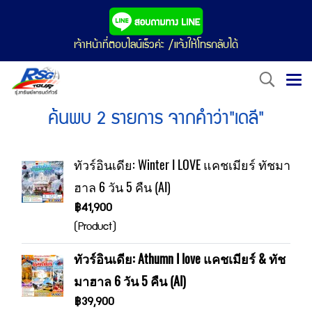
เจ้าหน้าที่ตอบไลน์เร็วค่ะ /แจ้งให้โทรกลับได้
ค้นพบ 2 รายการ จากคำว่า"เดลี"
ทัวร์อินเดีย: Winter I LOVE แคชเมียร์ ทัชมา
ฮาล 6 วัน 5 คืน (AI)
฿41,900
(Product)
ทัวร์อินเดีย: Athumn I love แคชเมียร์ & ทัช
มาฮาล 6 วัน 5 คืน (AI)
฿39,900