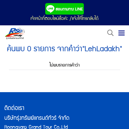
เจ้าหน้าที่ตอบไลน์เร็วค่ะ /แจ้งให้โทรกลับได้
ค้นพบ 0 รายการ จากคำว่า"LehLadakh"
ไม่พบรายการคำว่า
ติดต่อเรา
บริษัทรุ่งทรัพย์แกรนด์ทัวร์ จำกัด
Roongsarp Grand Tour Co.,Ltd